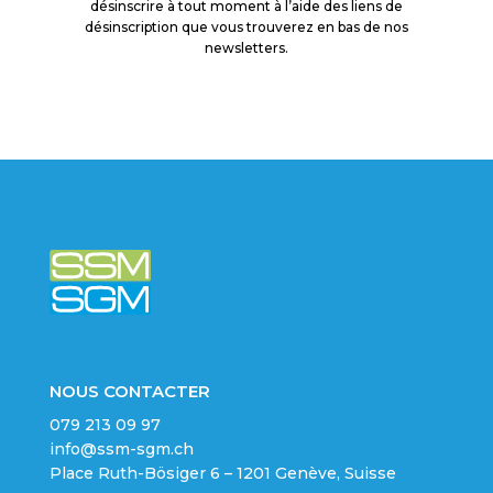
désinscrire à tout moment à l’aide des liens de
désinscription que vous trouverez en bas de nos
newsletters.
NOUS CONTACTER
079 213 09 97
info@ssm-sgm.ch
Place Ruth-Bösiger 6
–
1201 Genève, Suisse