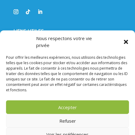
LIENS UTILES
Nous respectons votre vie
LA MICRONUTRITION
privée
FORMATIONS
ESPACE ADHÉRENT
Pour offrir les meilleures expériences, nous utilisons des technologies
LA FOIRE AUX QUESTIONS
telles que les cookies pour stocker et/ou accéder aux informations des
appareils. Le fait de consentir à ces technologies nous permettra de
traiter des données telles que le comportement de navigation ou les ID
FORMATIONS
uniques sur ce site. Le fait de ne pas consentir ou de retirer son
L’INTERFACE DIGESTIVE
consentement peut avoir un effet négatif sur certaines caractéristiques
et fonctions.
LA PROTECTION CELLULAIRE
LA COMMUNICATION CELLULAIRE
LA FONCTION CERVEAU
Accepter
RISQUE CARDIOMÉTABOLIQUE
Refuser
© 2026 SSM-SGM
Voir les préférences